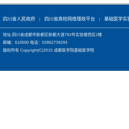
四川省人民政府
四川省高校网络理政平台
基础医学实
|
|
地址:四川省成都市新都区新都大道783号实验楼西区2楼
邮编：610500 电话：02862739293
版权所有 Copyright(C)2015 成都医学院基础医学院