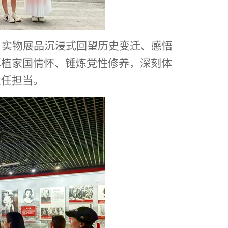
、实物展品沉浸式回望历史变迁、感悟
厚植家国情怀、锤炼党性修养，深刻体
责任担当。